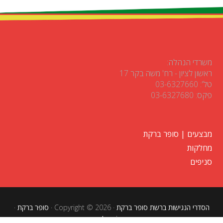
משרדי הנהלה:
ראשון לציון - רח' משה בקר 17
טל': 03-6327660
פקס: 03-6327680
מבצעים | סופר ברקת
מחלקות
סניפים
הסדרי הנגישות ברשת סופר ברקת
· Copyright © 2026 ·
סופר ברקת
·
Log in